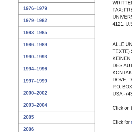
WRITTE
1976–1979
FAX: FR
UNIVERS
1979–1982
4121, U.
1983–1985
ALLE U
1986–1989
TEXTE)
1990–1993
KEINEN
DES AU
1994–1996
KONTAKT
DOVE, D
1997–1999
P.O. BO
2000–2002
USA - (4
2003–2004
Click on 
2005
Click for
2006