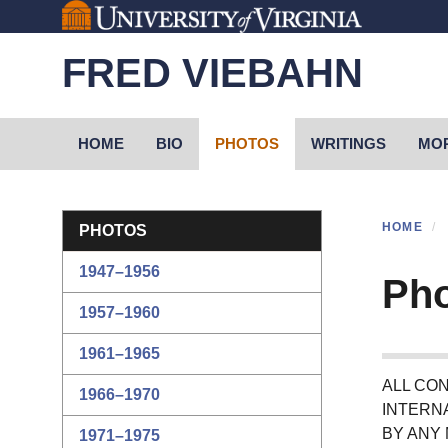
Skip
to
FRED VIEBAHN
main
content
Primary menu
HOME
BIO
PHOTOS
WRITINGS
MOR
Section menu
HOME
PHOTOS
1947–1956
Ph
1957–1960
1961–1965
ALL CO
1966–1970
INTERN
BY ANY
1971–1975