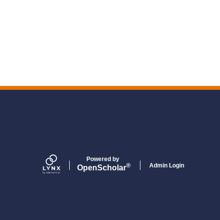
Powered by
Admin Login
®
Open
Scholar