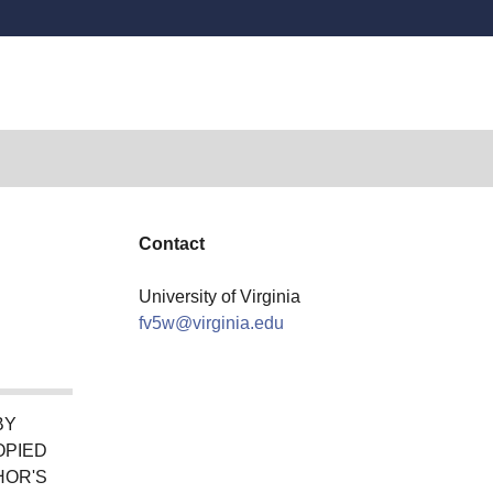
Contact
University of Virginia
fv5w@virginia.edu
BY
OPIED
HOR'S