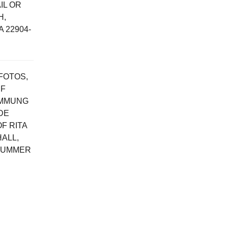
IL OR
H,
A 22904-
FOTOS,
UF
IMMUNG
DE
F RITA
HALL,
X NUMMER