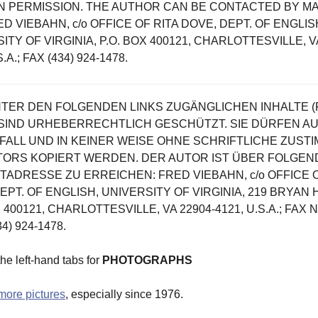
N PERMISSION. THE AUTHOR CAN BE CONTACTED BY MA
ED VIEBAHN, c/o OFFICE OF RITA DOVE, DEPT. OF ENGLIS
ITY OF VIRGINIA, P.O. BOX 400121, CHARLOTTESVILLE, V
S.A.; FAX (434) 924-1478.
NTER DEN FOLGENDEN LINKS ZUGÄNGLICHEN INHALTE (
 SIND URHEBERRECHTLICH GESCHÜTZT. SIE DÜRFEN A
 FALL UND IN KEINER WEISE OHNE SCHRIFTLICHE ZUST
TORS KOPIERT WERDEN. DER AUTOR IST ÜBER FOLGEN
ADRESSE ZU ERREICHEN: FRED VIEBAHN, c/o OFFICE O
EPT. OF ENGLISH, UNIVERSITY OF VIRGINIA, 219 BRYAN 
X 400121, CHARLOTTESVILLE, VA 22904-4121, U.S.A.; FA
34) 924-1478.
the left-hand tabs for
PHOTOGRAPHS
more pictures
, especially since 1976.