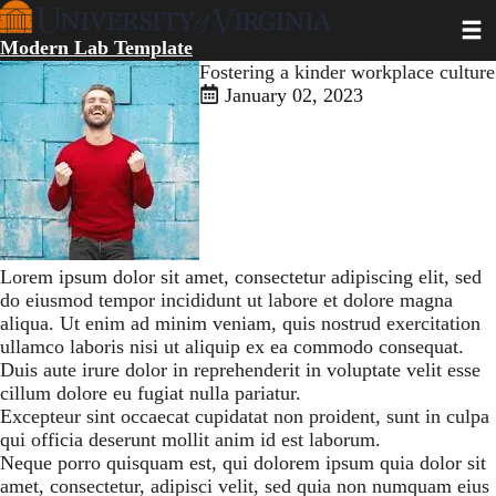
Skip
Toggl
to
Modern Lab Template
main
Fostering a kinder workplace culture
content
January 02, 2023
Lorem ipsum dolor sit amet, consectetur adipiscing elit, sed
do eiusmod tempor incididunt ut labore et dolore magna
aliqua. Ut enim ad minim veniam, quis nostrud exercitation
ullamco laboris nisi ut aliquip ex ea commodo consequat.
Duis aute irure dolor in reprehenderit in voluptate velit esse
cillum dolore eu fugiat nulla pariatur.
Excepteur sint occaecat cupidatat non proident, sunt in culpa
qui officia deserunt mollit anim id est laborum.
Neque porro quisquam est, qui dolorem ipsum quia dolor sit
amet, consectetur, adipisci velit, sed quia non numquam eius