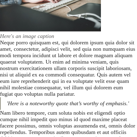
Here's an image caption
Neque porro quisquam est, qui dolorem ipsum quia dolor sit
amet, consectetur, adipisci velit, sed quia non numquam eius
modi tempora incidunt ut labore et dolore magnam aliquam
quaerat voluptatem. Ut enim ad minima veniam, quis
nostrum exercitationem ullam corporis suscipit laboriosam,
nisi ut aliquid ex ea commodi consequatur. Quis autem vel
eum iure reprehenderit qui in ea voluptate velit esse quam
nihil molestiae consequatur, vel illum qui dolorem eum
fugiat quo voluptas nulla pariatur.
'Here is a noteworthy quote that’s worthy of emphasis.'
Nam libero tempore, cum soluta nobis est eligendi optio
cumque nihil impedit quo minus id quod maxime placeat
facere possimus, omnis voluptas assumenda est, omnis dolor
repellendus. Temporibus autem quibusdam et aut officiis